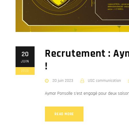
Recrutement : Aym
20
JUIN
!
2023
20 juin 2023
USC communication
Aymar Ponsolle s'est engagé pour deux saison
READ MORE