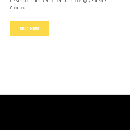
de ses fonctions d'entraîneur du club Rugby Entente
Cabardès.
READ MORE