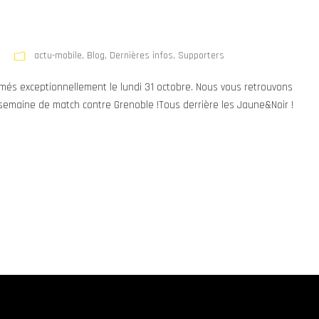
actu-mobile
,
Blog
,
Dernières infos
,
Supporters
rmés exceptionnellement le lundi 31 octobre. Nous vous retrouvons
 semaine de match contre Grenoble !Tous derrière les Jaune&Noir !