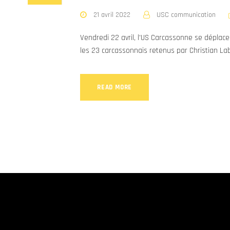
21 avril 2022
USC communication
Vendredi 22 avril, l'US Carcassonne se déplac
les 23 carcassonnais retenus par Christian Labi
READ MORE