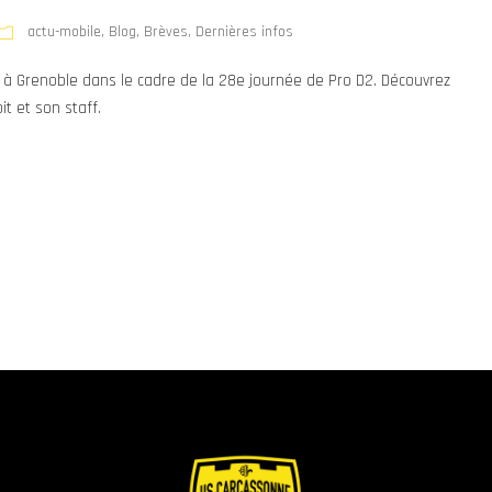
actu-mobile
,
Blog
,
Brèves
,
Dernières infos
e à Grenoble dans le cadre de la 28e journée de Pro D2. Découvrez
t et son staff.