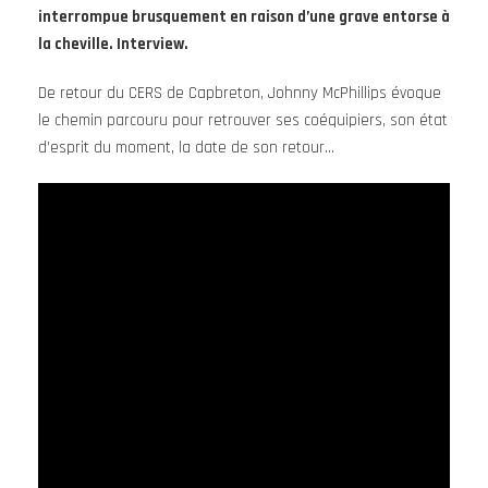
interrompue brusquement en raison d’une grave entorse à
la cheville.
Interview.
De retour du CERS de Capbreton, Johnny McPhillips évoque
le chemin parcouru pour retrouver ses coéquipiers, son état
d’esprit du moment, la date de son retour…