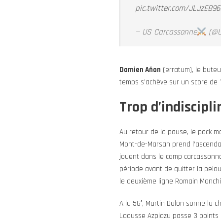
pic.twitter.com/JLJzEB9
— US Carcassonne
(@U
Damien Añon
(erratum), le buteur
temps s’achève sur un score de 1
Trop d’indiscipl
Au retour de la pause, le pack m
Mont-de-Marsan prend l’ascendan
jouent dans le camp carcassonnai
période avant de quitter la pelou
le deuxième ligne Romain Manchia
A la 56′, Martin Dulon sonne la c
Laousse Azpiazu passe 3 points s