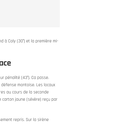
nd à Coly (30′) et la première mi-
face
r pénalité (43′). Ca passe.
e défense montoise. Les locaux
ires au cours de la seconde
e carton jaune (sévère) reçu par
ement repris. Sur la sirène