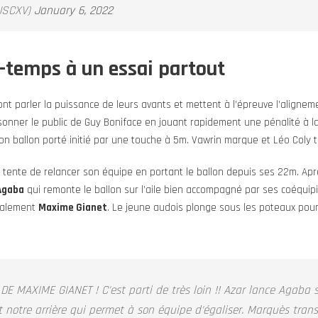
SCXV)
January 6, 2022
-temps à un essai partout
ont parler la puissance de leurs avants et mettent à l’épreuve l’aligne
onner le public de Guy Boniface en jouant rapidement une pénalité à la 
bon ballon porté initié par une touche à 5m. Vawrin marque et Léo Coly t
tente de relancer son équipe en portant le ballon depuis ses 22m. Ap
Agaba
qui remonte le ballon sur l’aile bien accompagné par ses coéquipi
nalement
Maxime Gianet
. Le jeune audois plonge sous les poteaux pour 
DE MAXIME GIANET ! C'est parti de très loin !! Azar lance Agaba
ent notre arrière qui permet à son équipe d'égaliser. Marquès tran