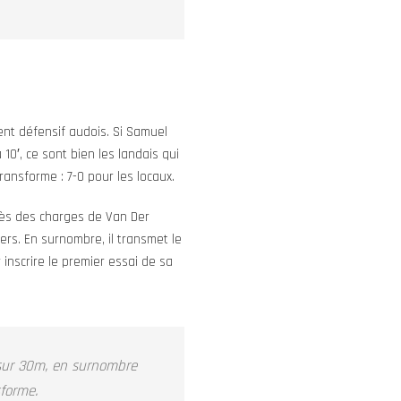
ment défensif audois. Si Samuel
10′, ce sont bien les landais qui
ransforme : 7-0 pour les locaux.
rès des charges de Van Der
ers. En surnombre, il transmet le
inscrire le premier essai de sa
 sur 30m, en surnombre
sforme.