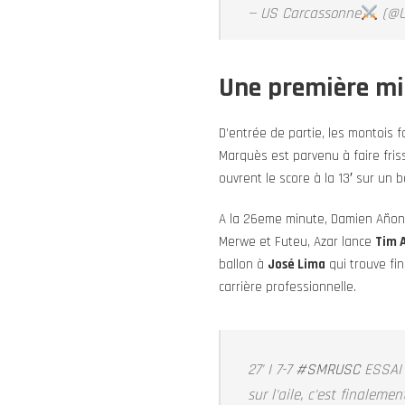
— US Carcassonne
(@U
Une première mi
D’entrée de partie, les montois f
Marquès est parvenu à faire friss
ouvrent le score à la 13′ sur un 
A la 26eme minute, Damien Añon 
Merwe et Futeu, Azar lance
Tim 
ballon à
José Lima
qui trouve fi
carrière professionnelle.
27' I 7-7
#SMRUSC
ESSAI 
sur l'aile, c'est finalem