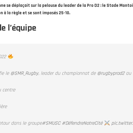
ne se déplaçait sur la pelouse du leader de la Pro D2 : le Stade Montois
n à la règle et se sont imposés 25-10.
e l’équipe
2022
fie le
@SMR_Rugby
, leader du championnat de
@rugbyprod2
au 
u centre
ière
etour dans le groupe
#SMUSC
#DéfendreNotreCité
pic.twitte