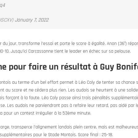
6q4
SCXV)
January 7, 2022
 du jour, transforme l’essai et porte le score à égalité. Anon (36′) répo
0-10. Jusqu’ici Carcassonne tient le leader en échec sur sa pelouse.
ine pour faire un résultat à Guy Boni
ontois au terme d’un bel effort permet à Léo Coly de tenter sa chance su
t au score et ne cédera plus rien. Les audois se heurtent à une solid
s forçant à la faute. Léo Coly passe ainsi trois pénalités supplémenta
se. Les audois ne parviendront pas à refaire leur retard, pas aidé par l
 pour un contest irrégulier à la 53ème minute.
harge, transperce l’alignement landais plein centre, mais est malheureus
upplémentaires pour le Stade Montois. Score final : 25-18.