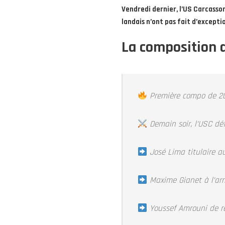
Vendredi dernier, l’US Carcasson
landais n’ont pas fait d’exceptio
La composition d
Première compo de 
Demain soir, l’USC dé
José Lima titulaire a
Maxime Gianet à l’arr
Youssef Amrouni de r