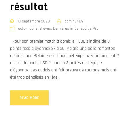
résultat
13 septembre 2020
admin3489
actu-mobile
,
Brèves
,
Dernières infos
,
Equipe Pro
Pour son premier match à domicile, l’USC s’incline de 3
points face à Oyonnax 27 à 30. Malgré une belle remontée
de nos Jaune&Noir en seconde mi-temps avec notamment 2
essais du pack, l’USC échoue à 3 unités de l’équipe
d’Oyonnax. Les audois ont fait preuve de courage mais ont
été trop pénalisés en 1ère...
READ MORE