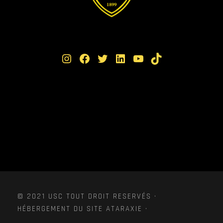
Instagram
Facebook
Twitter
LinkedIn
YouTube
TikTok
© 2021 USC TOUT DROIT RESERVÉS ·
HÉBERGEMENT DU SITE ATARAXIE ·