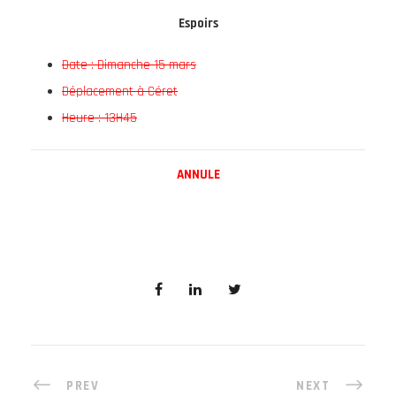
Espoirs
Date : Dimanche 15 mars
Déplacement à Céret
Heure : 13H45
ANNULE
PREV
NEXT