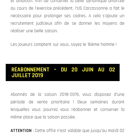
et ambition. Afin de conserver la belle dynamique amorcée
au cours de l’exercice précédent, l’US Carcassonne a fait le
nécéssaire pour prolonger ses cadres. A cela s’ajoute un
recrutement judicieux afin de se donner les moyens de
réaliser une belle saison.
Les joueurs comptent sur vous, soyez le 16ème homme !
RÉABONNEMENT – DU 20 JUIN AU 02
JUILLET 2019
Abonnés de la saison 2018-2019, vous disposez d’une
période de vente prioritaire ! Deux semaines durant
lesquelles vous pourrez vous réabonner et conserver la
même place que la saison passée.
ATTENTION
: Cette offre n’est valable que jusqu’au mardi 02