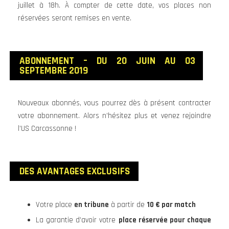
juillet à 18h. À compter de cette date, vos places non
réservées seront remises en vente.
ABONNEMENT – DU 20 JUIN AU 03
SEPTEMBRE 2019
Nouveaux abonnés, vous pourrez dès à présent contracter
votre abonnement. Alors n’hésitez plus et venez rejoindre
l’US Carcassonne !
DES AVANTAGES EXCLUSIFS
Votre place
en tribune
à partir de
10 € par match
La garantie d’avoir votre
place réservée pour chaque