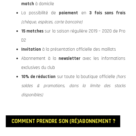
match
à domicile
La possibilité de
paiement
en
3 fois sans frais
(chèque, espèces, carte bancaire)
15 matches
sur la saison régulière 2019 – 2020 de Pro
D2
Invitation
à la présentation officielle des maillots
Abonnement à la
newsletter
avec les informations
exclusives du club
10% de réduction
sur toute la boutique officielle
(hors
soldes & promotions, dans la limite des stocks
disponibles)
COMMENT PRENDRE SON (RÉ)ABONNEMENT ?