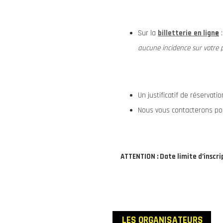
Sur la
billetterie en lign
e
:
aucune incidence sur votre p
Un justificatif de réservati
Nous vous contacterons pou
ATTENTION : Date limite d’inscrip
LES ORGANISATEURS