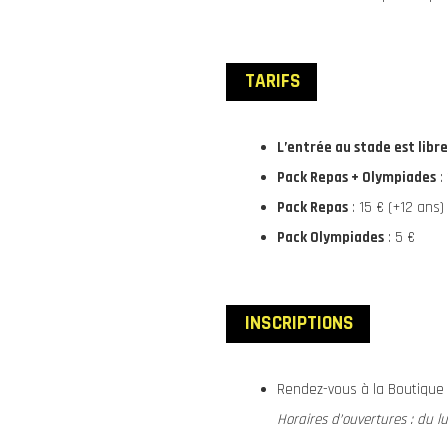
TARIFS
L’entrée au stade est libr
Pack Repas + Olympiades
: 
Pack Repas
: 15 € (+12 ans)
Pack Olympiades
: 5 €
INSCRIPTIONS
Rendez-vous à la Boutique 
Horaires d’ouvertures : du l