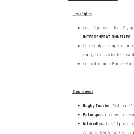
Les règles
:
Les équipes des Olympi
INTERGENERATIONNELLES
Une équipe complète peut-
charge d’associer les inscr
Le maître mot : Bonne Hum
3 épreuves
:
Rugby Touché
: Match de 1
Pétanque
: épreuve réserv
Intervilles
: Les 10 partic
ne sera dévoilé que sur pl