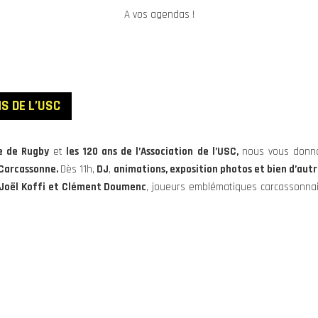
A vos agendas !
S DE L’USC
le de Rugby
et
les 120 ans de l’Association de l’USC,
nous vous donn
 Carcassonne.
Dès 11h,
DJ
,
animations, exposition photos et bien d’autr
Joël Koffi et Clément Doumenc
, joueurs emblématiques carcassonnai