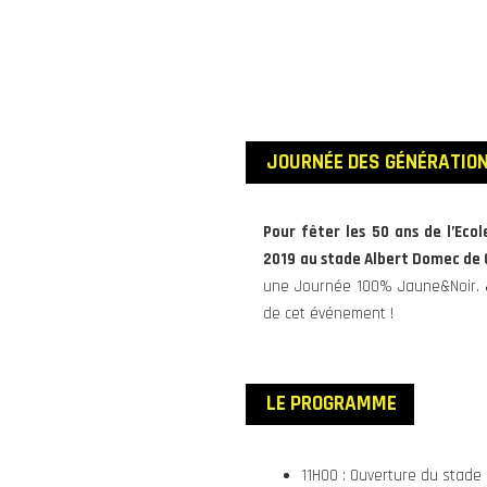
JOURNÉE DES GÉNÉRATION
Pour fêter les 50 ans de l’Eco
2019
au stade Albert Domec de
une Journée 100% Jaune&Noir.
de cet événement !
LE PROGRAMME
11H00 : Ouverture du stade