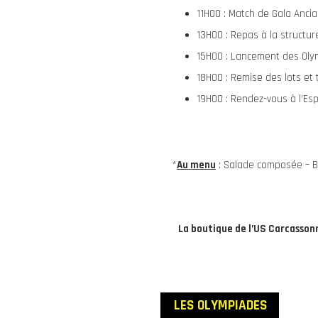
11H00 : Match de Gala Anci
13H00 : Repas à la structur
15H00 : Lancement des Ol
18H00 : Remise des lots et 
19H00 : Rendez-vous à l’Esp
*
Au menu
: Salade composée – B
La boutique de l’US Carcassonn
LES OLYMPIADES