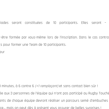
ades seront constituées de 10 participants. Elles seront 
être formée par vous-même lors de l’inscription. Dans le cas contrai
its pour former une Team de 10 participants.
eur
0 minutes, à 6 contre 6
(+1 remplaçant)
et sans contact bien sûr !
ée aux 3 personnes de l’équipe qui n’ont pas participé au Rugby Touch
ipants de chaque équipe devront réaliser un parcours semé d’embuches
ace… mais on peut dès à présent vous assurer de belles surprises !