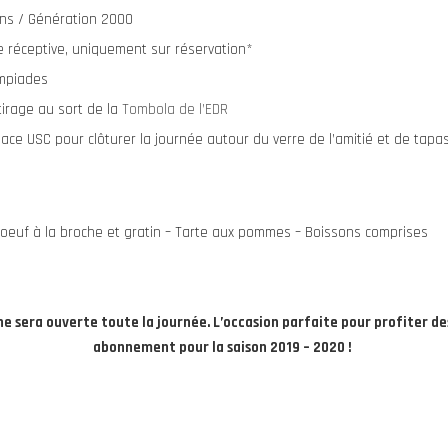
ans / Génération 2000
e réceptive, uniquement sur réservation*
ympiades
tirage au sort de la
Tombola de l’EDR
ace USC pour clôturer la journée autour du verre de l’amitié et de tapa
oeuf à la broche et gratin – Tarte aux pommes – Boissons comprises
e sera ouverte toute la journée. L’occasion parfaite pour profiter de
abonnement pour la saison 2019 – 2020 !