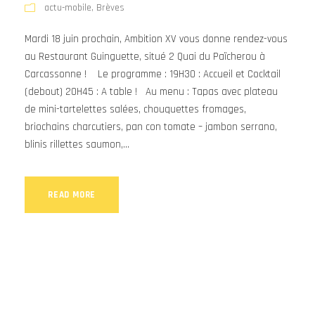
actu-mobile
,
Brèves
Mardi 18 juin prochain, Ambition XV vous donne rendez-vous
au Restaurant Guinguette, situé 2 Quai du Païcherou à
Carcassonne ! Le programme : 19H30 : Accueil et Cocktail
(debout) 20H45 : A table ! Au menu : Tapas avec plateau
de mini-tartelettes salées, chouquettes fromages,
briochains charcutiers, pan con tomate – jambon serrano,
blinis rillettes saumon,...
READ MORE