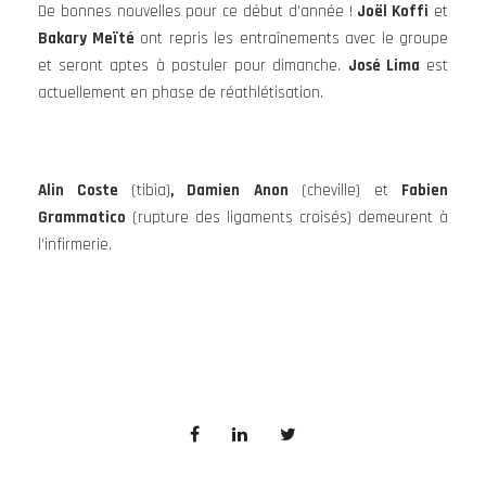
De bonnes nouvelles pour ce début d’année !
Joël Koffi
et
Bakary Meïté
ont repris les entraînements avec le groupe
et seront aptes à postuler pour dimanche.
José Lima
est
actuellement en phase de réathlétisation.
Alin Coste
(tibia)
, Damien Anon
(cheville) et
F
abien
Grammatico
(rupture des ligaments croisés) demeurent à
l’infirmerie.