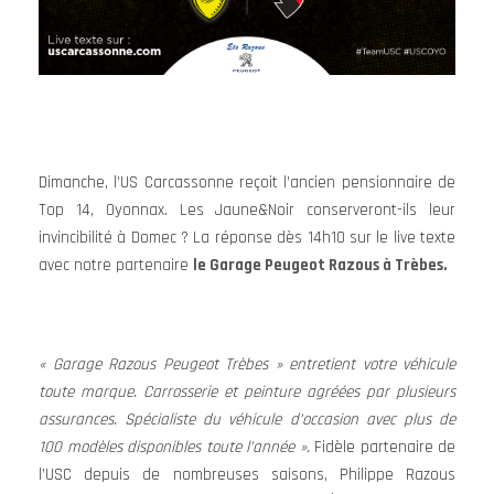
Dimanche, l’US Carcassonne reçoit l’ancien pensionnaire de
Top 14, Oyonnax. Les Jaune&Noir conserveront-ils leur
invincibilité à Domec ? La réponse dès 14h10 sur le live texte
avec notre partenaire
le Garage Peugeot Razous à Trèbes.
« Garage Razous Peugeot Trèbes » entretient votre véhicule
toute marque. Carrosserie et peinture agréées par plusieurs
assurances. Spécialiste du véhicule d’occasion avec plus de
100 modèles disponibles toute l’année ».
Fidèle partenaire de
l’USC depuis de nombreuses saisons, Philippe Razous