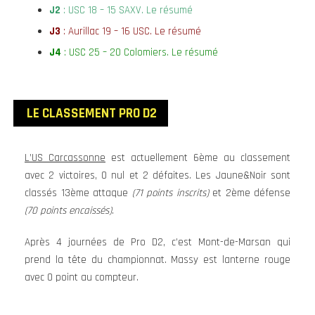
J2
: USC 18 – 15 SAXV.
Le résumé
J3
: Aurillac 19 – 16 USC.
Le résumé
J4
: USC 25 – 20 Colomiers.
Le résumé
LE CLASSEMENT PRO D2
L’US Carcassonne
est actuellement 6ème au classement
avec 2 victoires, 0 nul et 2 défaites. Les Jaune&Noir sont
classés 13ème attaque
(71 points inscrits)
et 2ème défense
(70 points encaissés)
.
Après 4 journées de Pro D2, c’est Mont-de-Marsan qui
prend la tête du championnat. Massy est lanterne rouge
avec 0 point au compteur.