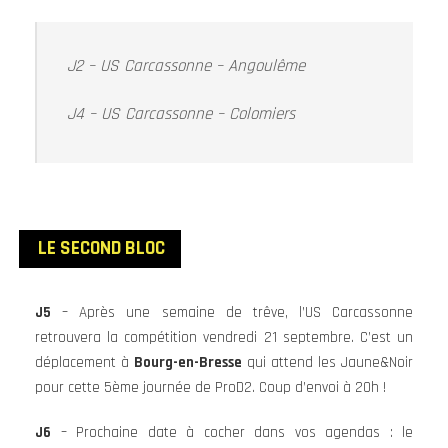
J2 – US Carcassonne – Angoulême
J4 – US Carcassonne – Colomiers
LE SECOND BLOC
J5
– Après une semaine de trêve, l’US Carcassonne
retrouvera la compétition vendredi 21 septembre. C’est un
déplacement à
Bourg-en-Bresse
qui attend les Jaune&Noir
pour cette 5ème journée de ProD2. Coup d’envoi à 20h !
J6
– Prochaine date à cocher dans vos agendas : le