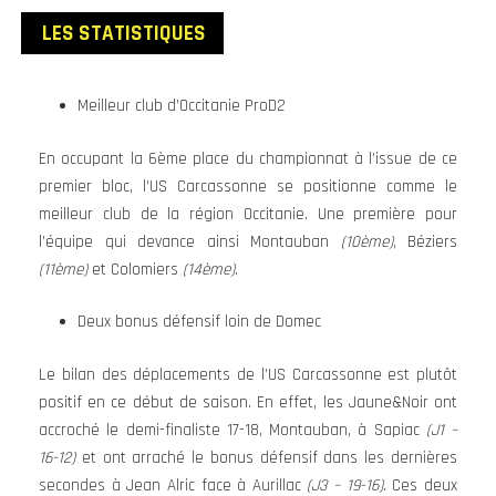
LES STATISTIQUES
Meilleur club d’Occitanie ProD2
En occupant la 6ème place du championnat à l’issue de ce
premier bloc, l’US Carcassonne se positionne comme le
meilleur club de la région Occitanie. Une première pour
l’équipe qui devance ainsi Montauban
(10ème)
, Béziers
(11ème)
et Colomiers
(14ème)
.
Deux bonus défensif loin de Domec
Le bilan des déplacements de l’US Carcassonne est plutôt
positif en ce début de saison. En effet, les Jaune&Noir ont
accroché le demi-finaliste 17-18, Montauban, à Sapiac
(J1 –
16-12)
et ont arraché le bonus défensif dans les dernières
secondes à Jean Alric face à Aurillac
(J3 – 19-16).
Ces deux