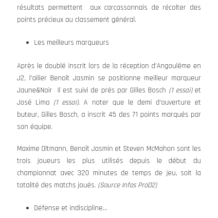
résultats permettent aux carcassonnais de récolter des
points précieux au classement général.
Les meilleurs marqueurs
Après le doublé inscrit lors de la réception d’Angoulême en
J2, l’ailier Benoît Jasmin se positionne meilleur marqueur
Jaune&Noir Il est suivi de prés par Gilles Bosch
(1 essai)
et
José Lima
(1 essai)
. A noter que le demi d’ouverture et
buteur, Gilles Bosch, a inscrit 45 des 71 points marqués par
son équipe.
Maxime Oltmann, Benoît Jasmin et Steven McMahon sont les
trois joueurs les plus utilisés depuis le début du
championnat avec 320 minutes de temps de jeu, soit la
totalité des matchs joués.
(Source Infos ProD2)
Défense et indiscipline…