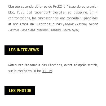
Classée seconde défense de ProD2 à l’issue de ce premier
bloc, l’USC doit cependant travailler sa discipline. En 4
confrontations, les carcassonnais ont concédé 17 pénalités
et ont écopé de 5 cartons jaunes
(Andréi Ursache, Benoît
Jasmin, José Lima, Maxime Oltmann, Darrel Dyer)
LES INTERVIEWS
Retrouvez l’ensemble des réactions, avant et après match,
sur la chaîne YouTube
USC TV
.
LES PHOTOS