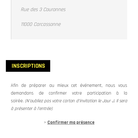
Rue des 3 Couronnes
11000 Carcassonne
INSCRIPTIONS
Afin de préparer au mieux cet événement, nous vous
demandons de confirmer votre participation à la
soirée.
(N’oubliez pas votre carton d’invitation le Jour J. Il sera
à présenter à l’entrée)
>
Confirmer ma présence