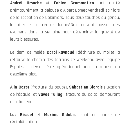
Andréi Ursache
et
Fabien Grammatico
ont quitté
prématurément la pelouse d’Albert Domec vendredi soir lors
de la réception de Colomiers. Tous deux touchés au genou,
le pilier et le centre Jaune&Noir doivent passer des
examens dans la semaine pour déterminer la gravité de
leurs blessures.
Le demi de mêlée
Carol Raynaud
(déchirure au mollet) a
retrouvé le chemin des terrains ce week-end avec l’équipe
Espoirs. Il devrait être opérationnel pour la reprise du
deuxième bloc.
Alin Coste
(fracture du pouce)
, Sébastien Giorgis
(luxation
de l’épaule) et
Vavae Tuilagi
(fracture du doigt) demeurent
à l’infirmerie.
Luc Bissuel
et
Maxime Sidobre
sont en phase de
réathlétisation.