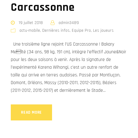
Carcassonne
19 juillet 2018
admin3489
actu-mobile
,
Dernières infos
,
Equipe Pro
,
Les joueurs
Une troisième ligne rejoint l’US Carcassonne ! Bakary
Meïté (34 ans, 98 kg, 191 cm), intègre l’effectif Jaune&Noir
pour les deux saisons à venir. Après la signature de
l’expérimenté Karena Wihongi, c’est un autre renfort de
taille qui arrive en terres audoises. Passé par Montluçon,
Domont, Orléans, Massy (2010-2011, 2012-2015), Béziers
(2011-2012, 2015-2017) et dernièrement le Stade...
READ MORE