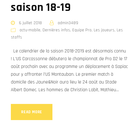
saison 18-19
6 juillet 2018
admin3489
actu-mobile
,
Dernières infos
,
Equipe Pro
,
Les joueurs
,
Les
staffs
Le calendrier de la saison 2018-2019 est désormais connu
! L’US Carcassonne débutera le championnat de Pro D2 le 17
août prochain avec au programme un déplacement à Sapiac
pour y affronter l’US Montauban. Le premier match à
domicile des Jaune&Noir aura lieu le 24 août au Stade
Albert Domec. Les hommes de Christian Labit, Mathieu...
READ MORE