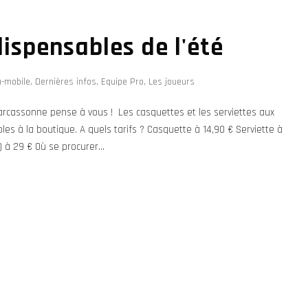
dispensables de l'été
u-mobile
,
Dernières infos
,
Equipe Pro
,
Les joueurs
S Carcassonne pense à vous ! Les casquettes et les serviettes aux
les à la boutique. A quels tarifs ? Casquette à 14,90 € Serviette à
) à 29 € Où se procurer...