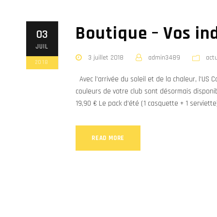
Boutique – Vos in
03
JUIL
3 juillet 2018
admin3489
act
2018
Avec l’arrivée du soleil et de la chaleur, l’U
couleurs de votre club sont désormais disponib
19,90 € Le pack d’été (1 casquette + 1 serviette
READ MORE