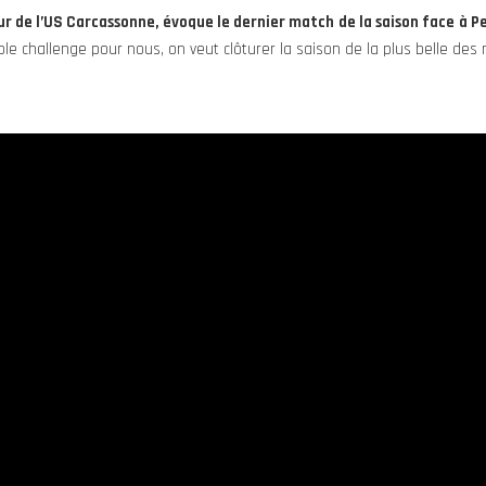
 de l’US Carcassonne, évoque le dernier match de la saison face à Pe
ble challenge pour nous, on veut clôturer la saison de la plus belle des 