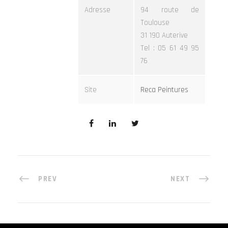
Adresse
94 route de
Toulouse
31 190 Auterive
Tel : 05 61 49 95
76
Site
Reca Peintures
PREV
NEXT