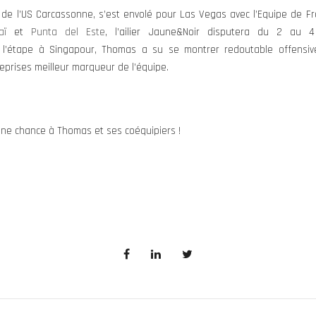
de l’US Carcassonne, s’est envolé pour Las Vegas avec l’Equipe de F
aï
et
Punta del Este
, l’ailier Jaune&Noir disputera du 2 au 
 de l’étape à Singapour, Thomas a su se montrer redoutable offensi
reprises meilleur marqueur de l’équipe.
ne chance à Thomas et ses coéquipiers !