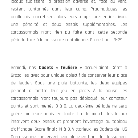
locaux subissent la pression adverse et, face au vent,
restent cantonnés dans leur camp. Pragmatiques, les
aurillacois concrétisent alors leurs temps forts en inscrivant
une pénalité et deux essais supplémentaires. Les
carcassonnais n’ont rien pu faire dans cette seconde
période face à la puissance cantalienne. Score final : 9-29.
Samedi, nos
Cadets « Teulière »
accueillaient Céret à
Grazailles avec pour unique objectif de conserver leur place
de leader. Sous une pluie battante, les deux équipes
peinent à mettre leur jeu en place. À la pause, les
carcassonnais n’ont toujours pas débloqué leur compteur
points et sont menés 3 à 0. La deuxième période ne sera
guère meilleure mais en toute fin de match, les locaux
inscrivent deux essais et prennent l’avantage au tableau
d’affichage. Score final : 14 à 3. Victorieux, les Cadets de l’US
Carcassonne conservent leur place en haut du classement