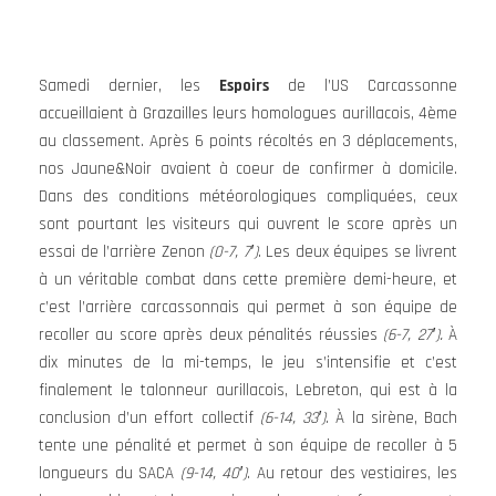
Samedi dernier, les
Espoirs
de l’US Carcassonne
accueillaient à Grazailles leurs homologues aurillacois, 4ème
au classement. Après 6 points récoltés en 3 déplacements,
nos Jaune&Noir avaient à coeur de confirmer à domicile.
Dans des conditions météorologiques compliquées, ceux
sont pourtant les visiteurs qui ouvrent le score après un
essai de l’arrière Zenon
(0-7, 7′)
. Les deux équipes se livrent
à un véritable combat dans cette première demi-heure, et
c’est l’arrière carcassonnais qui permet à son équipe de
recoller au score après deux pénalités réussies
(6-7, 27′).
À
dix minutes de la mi-temps, le jeu s’intensifie et c’est
finalement le talonneur aurillacois, Lebreton, qui est à la
conclusion d’un effort collectif
(6-14, 33′)
. À la sirène, Bach
tente une pénalité et permet à son équipe de recoller à 5
longueurs du SACA
(9-14, 40′)
. Au retour des vestiaires, les