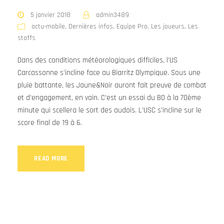
5 janvier 2018
admin3489
actu-mobile
,
Dernières infos
,
Equipe Pro
,
Les joueurs
,
Les
staffs
Dans des conditions météorologiques difficiles, l’US
Carcassonne s’incline face au Biarritz Olympique. Sous une
pluie battante, les Jaune&Noir auront fait preuve de combat
et d’engagement, en vain. C’est un essai du BO à la 70ème
minute qui scellera le sort des audois. L’USC s’incline sur le
score final de 19 à 6.
READ MORE