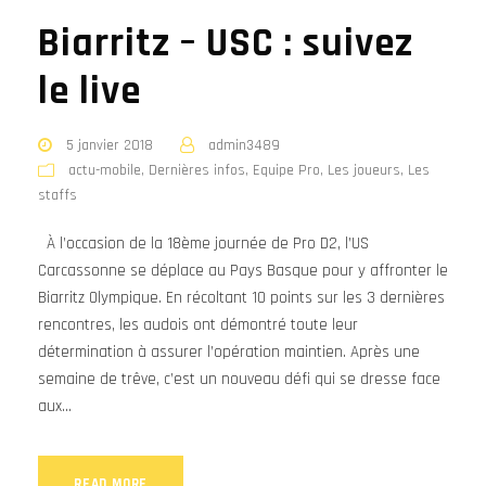
Biarritz – USC : suivez
le live
5 janvier 2018
admin3489
actu-mobile
,
Dernières infos
,
Equipe Pro
,
Les joueurs
,
Les
staffs
À l’occasion de la 18ème journée de Pro D2, l’US
Carcassonne se déplace au Pays Basque pour y affronter le
Biarritz Olympique. En récoltant 10 points sur les 3 dernières
rencontres, les audois ont démontré toute leur
détermination à assurer l’opération maintien. Après une
semaine de trêve, c’est un nouveau défi qui se dresse face
aux...
READ MORE