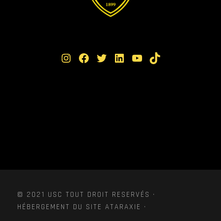
Instagram
Facebook
Twitter
LinkedIn
YouTube
TikTok
© 2021 USC TOUT DROIT RESERVÉS ·
HÉBERGEMENT DU SITE ATARAXIE ·