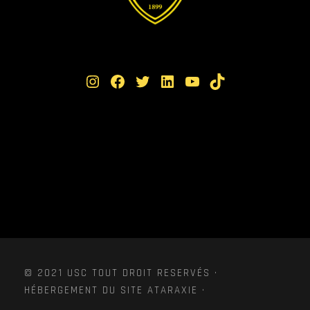
Instagram
Facebook
Twitter
LinkedIn
YouTube
TikTok
© 2021 USC TOUT DROIT RESERVÉS ·
HÉBERGEMENT DU SITE ATARAXIE ·