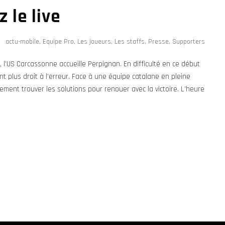
 le live
actu-mobile
,
Equipe Pro
,
Les joueurs
,
Les staffs
,
Presse
,
Supporters
, l’US Carcassonne accueille Perpignan. En difficulté en ce début
t plus droit à l’erreur. Face à une équipe catalane en pleine
ement trouver les solutions pour renouer avec la victoire. L’heure