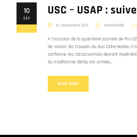
USC – USAP : suivez
10
SEP
10 septembre 2017
admin3489
2017
A l’occasion de la quatrième journée de Pro D2
de saison, les troupes du duo Cidre-Nadau n’on
confiance, les carcassonnais devront impérativ
du traditionnel derby est arrivée...
READ MORE