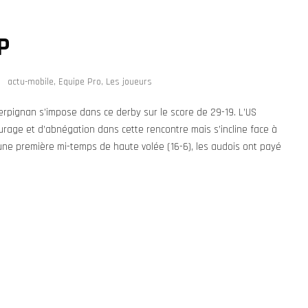
P
actu-mobile
,
Equipe Pro
,
Les joueurs
rpignan s’impose dans ce derby sur le score de 29-19. L’US
rage et d’abnégation dans cette rencontre mais s’incline face à
une première mi-temps de haute volée (16-6), les audois ont payé