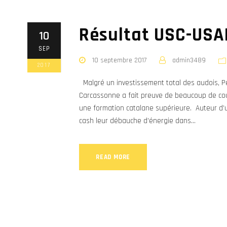
Résultat USC-USA
10
SEP
10 septembre 2017
admin3489
2017
Malgré un investissement total des audois, Pe
Carcassonne a fait preuve de beaucoup de cou
une formation catalane supérieure. Auteur d’
cash leur débauche d’énergie dans...
READ MORE