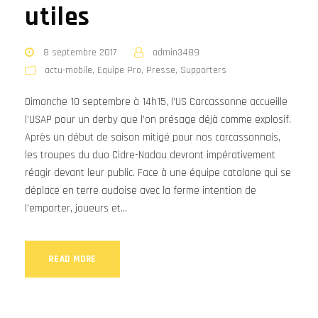
utiles
8 septembre 2017
admin3489
actu-mobile
,
Equipe Pro
,
Presse
,
Supporters
Dimanche 10 septembre à 14h15, l’US Carcassonne accueille
l’USAP pour un derby que l’on présage déjà comme explosif.
Après un début de saison mitigé pour nos carcassonnais,
les troupes du duo Cidre-Nadau devront impérativement
réagir devant leur public. Face à une équipe catalane qui se
déplace en terre audoise avec la ferme intention de
l’emporter, joueurs et...
READ MORE