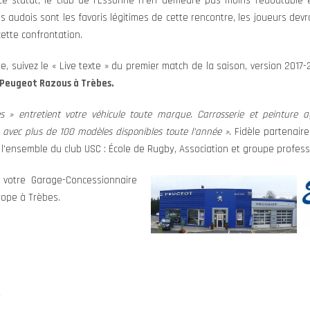
e statut, le club de l’Essonne n’en demeure pas moins redoutable 
s audois sont les favoris légitimes de cette rencontre, les joueurs dev
cette confrontation.
re, suivez le « Live texte » du premier match de la saison, version 2017
 Peugeot Razous à Trèbes.
» entretient votre véhicule toute marque. Carrosserie et peinture a
n avec plus de 100 modèles disponibles toute l’année ».
Fidèle partenair
 l’ensemble du club USC : École de Rugby, Association et groupe profess
 votre Garage-Concessionnaire
rope à Trèbes.
r