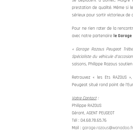
se déplacent à Domec. Malgré c
prestation de qualité. Même si le
sérieux pour sortir victorieux de 
Pour ne rien rater de la rencont
avec notre partenaire
le Garage
« Garage Razous Peugeot Trèbes 
Spécialiste du véhicule d’occasio
saisons, Philippe Razous soutien
Retrouvez « les Ets RAZOUS »,
Peugeot situé rond point de l’Eu
Votre Contact
:
Philippe RAZOUS
Gérant, AGENT PEUGEOT
Tél : 04.68.78.65.76
Mail :
garage.razous@wanadoo.f