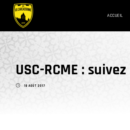
ACCUEIL
USC-RCME : suivez l
18 AOÛT 2017