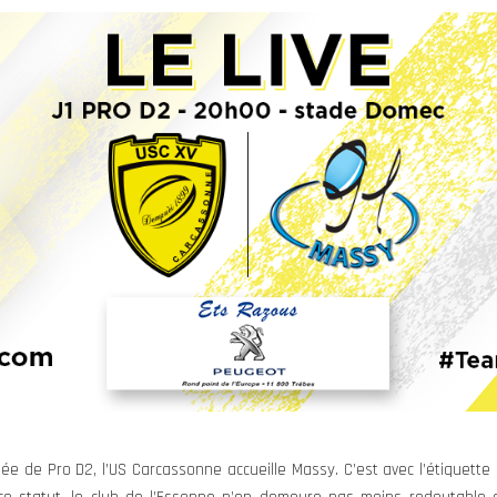
née de Pro D2, l’US Carcassonne accueille Massy. C’est avec l’étiquett