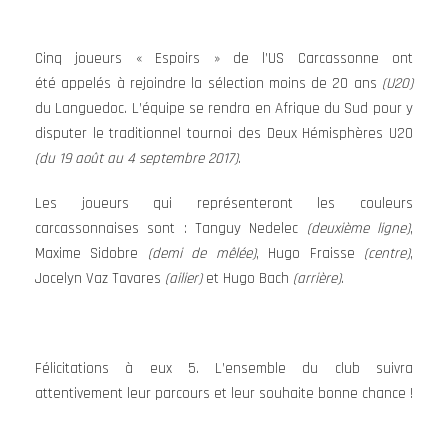
Cinq joueurs « Espoirs » de l’US Carcassonne ont
été appelés à rejoindre la sélection moins de 20 ans
(U20)
du Languedoc. L’équipe se rendra en Afrique du Sud pour y
disputer le traditionnel tournoi des Deux Hémisphères U20
(du 19 août au 4 septembre 2017)
.
Les joueurs qui représenteront les couleurs
carcassonnaises sont : Tanguy Nedelec
(deuxième ligne)
,
Maxime Sidobre
(demi de mêlée)
, Hugo Fraisse
(centre)
,
Jocelyn Vaz Tavares
(ailier)
et Hugo Bach
(arrière)
.
Félicitations à eux 5. L’ensemble du club suivra
attentivement leur parcours et leur souhaite bonne chance !