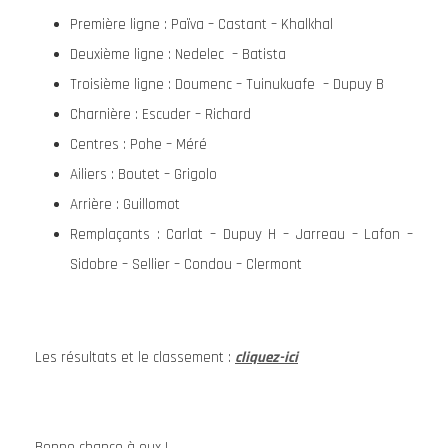
Première ligne : Païva – Castant – Khalkhal
Deuxième ligne : Nedelec – Batista
Troisième ligne : Doumenc – Tuinukuafe – Dupuy B
Charnière : Escuder – Richard
Centres : Pohe – Méré
Ailiers : Boutet – Grigolo
Arrière : Guillomot
Remplaçants : Carlat – Dupuy H – Jarreau – Lafon –
Sidobre – Sellier – Condou – Clermont
Les résultats et le classement :
cliquez-ici
Bonne chance à eux !