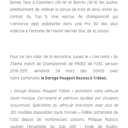
Domec face à Colomiers
(26-14)
et Biarritz
(32-9)
, les audois
ambitionnent de réaliser la passe de trois et ainsi rester au
contact du Top 5. Une reprise de championnat qui
s’annonce déjà palpitante dans une Pro D2 des plus
indécise à l’entame de l’avant-dernier bloc de la saison.
Pour ne rien rater de la rencontre, suivez le « Live texte » du
25ème match de Championnat de PROD2 de l’USC, version
2016-2017, vendredi 24 mars dès 20h20 avec
notre partenaire
le Garage Peugeot Razous à Trèbes.
« Garage Razous Peugeot Trèbes » entretient votre véhicule
toute marque. Carrosserie et peinture agréées par plusieurs
assurances. Spécialiste du véhicule d’occasion avec plus de
100 modèles disponibles toute l’année ».
Fidèle partenaire de
l’USC depuis de nombreuses saisons, Philippe Razous
soutien l’ensemble du club USC : École de Rugby,