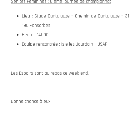
Séniors Féminines : 8 ème journée de championnat
Lieu : Stade Cantalauze – Chemin de Cantalauze – 31
190 Fonsorbes
Heure : 14h00
Equipe rencontrée : Isle les Jourdain – USAP
Les Espoirs sont au repos ce week-end.
Bonne chance à eux !