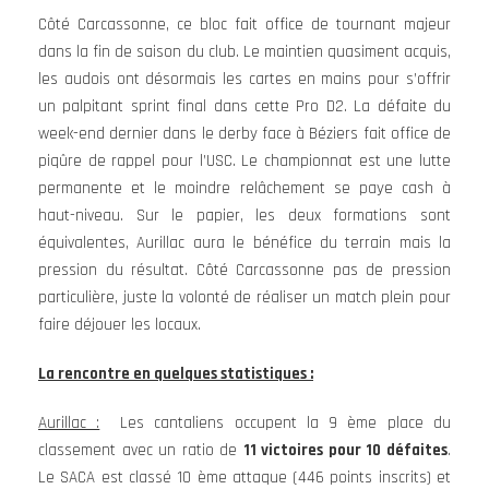
Côté Carcassonne, ce bloc fait office de tournant majeur
dans la fin de saison du club. Le maintien quasiment acquis,
les audois ont désormais les cartes en mains pour s’offrir
un palpitant sprint final dans cette Pro D2. La défaite du
week-end dernier dans le derby face à Béziers fait office de
piqûre de rappel pour l’USC. Le championnat est une lutte
permanente et le moindre relâchement se paye cash à
haut-niveau. Sur le papier, les deux formations sont
équivalentes, Aurillac aura le bénéfice du terrain mais la
pression du résultat. Côté Carcassonne pas de pression
particulière, juste la volonté de réaliser un match plein pour
faire déjouer les locaux.
La rencontre en quelques statistiques :
Aurillac :
Les cantaliens occupent la 9 ème place du
classement avec un ratio de
11 victoires pour 10 défaites
.
Le SACA est classé 10 ème attaque (446 points inscrits) et