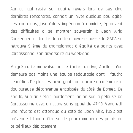
Aurillac, qui reste sur quatre revers lors de ses cinq
dernières rencontres, connaît un hiver quelque peu agité.
Les cantalous, jusqu’alors impériaux à domicile, éprouvent
des difficultés à se montrer souverain à Jean Alric.
Conséquence directe de cette mauvaise passe, le SACA se
retrouve 9 ème du championnat à égalité de points avec
Carcassonne, son adversaire du week-end.
Malgré cette mauvaise passe toute relative, Aurillac n’en
demeure pas moins une équipe redoutable dont il faudra
se méfier. De plus, les auvergnats ont encore en mémoire la
douloureuse déconvenue encaissée du côté de Domec. Ce
soir là, Aurillac s’était lourdement incliné sur la pelouse de
Carcassonne avec un score sans appel de 47-13. Vendredi,
une révolte est attendue du côté de Jean Alric, l’USC est
prévenue il faudra être solide pour ramener des points de
ce périlleux déplacement.