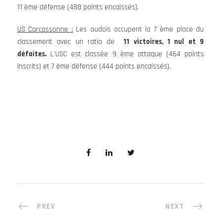
11 ème défense (488 points encaissés).
US Carcassonne :
Les audois occupent la 7 ème place du
classement avec un ratio de
11 victoires, 1 nul et 9
défaites.
L’USC est classée 9 ème attaque (464 points
inscrits) et 7 ème défense (444 points encaissés).
PREV
NEXT