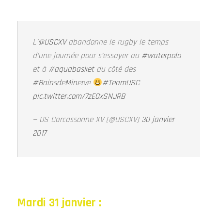
L’
@USCXV
abandonne le rugby le temps
d’une journée pour s’essayer au
#waterpolo
et à
#aquabasket
du côté des
#BainsdeMinerve
#TeamUSC
pic.twitter.com/7zE0xSNJRB
— US Carcassonne XV (@USCXV)
30 janvier
2017
Mardi 31 janvier :