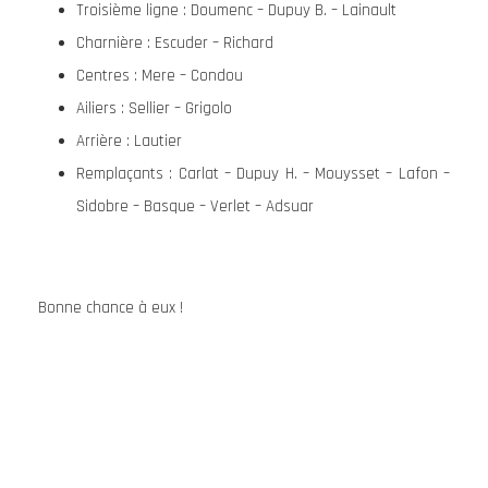
Troisième ligne : Doumenc – Dupuy B. – Lainault
Charnière : Escuder – Richard
Centres : Mere – Condou
Ailiers : Sellier – Grigolo
Arrière : Lautier
Remplaçants : Carlat – Dupuy H. – Mouysset – Lafon –
Sidobre – Basque – Verlet – Adsuar
Bonne chance à eux !