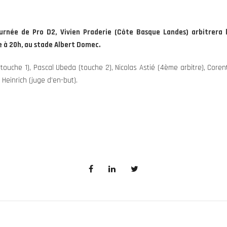
urnée de Pro D2, Vivien Praderie (Côte Basque Landes) arbitrera
 à 20h, au stade Albert Domec.
(touche 1), Pascal Ubeda (touche 2), Nicolas Astié (4ème arbitre), Coren
Heinrich (juge d’en-but).