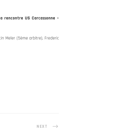
 la rencontre US Carcassonne –
tin Meler (5ème arbitre), Frederic
NEXT