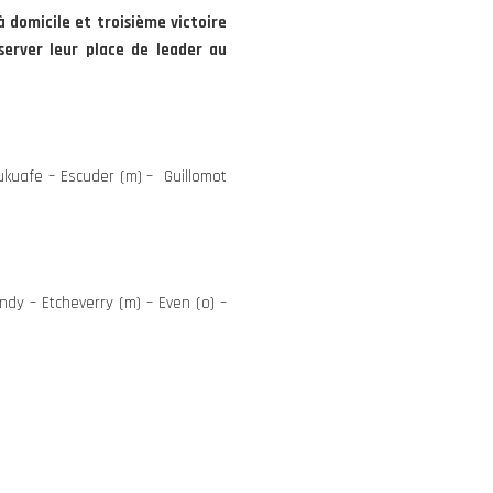
 domicile et troisième victoire
server leur place de leader au
nukuafe – Escuder (m) – Guillomot
dy – Etcheverry (m) – Even (o) –