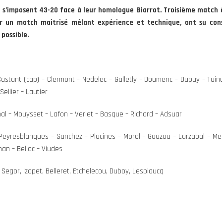
e s’imposent 43-20 face à leur homologue Biarrot. Troisième match à
ur un match maîtrisé mêlant expérience et technique, ont su con
possible.
 Castant (cap) – Clermont – Nedelec – Galletly – Doumenc – Dupuy – Tui
Sellier – Lautier
al – Mouysset – Lafon – Verlet – Basque – Richard – Adsuar
Peyresblanques – Sanchez – Placines – Morel – Gouzou – Larzabal – Men
nan – Belloc – Viudes
Segor, Izopet, Belleret, Etchelecou, Duboy, Lespiaucq