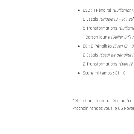
USC : 1 Pénalité
(Guillomot (1
6 Essais
(Grigolo (3 – 14′, 28′
5 Transformations
(Guillomot
1 Carton jaune
(Sellier 64′) 
BO : 2 Pénalités
(Even (2 – 3′
2 Essais
(Essai de pénalité (57
2 Transformations
(Even (2 –
Score mi-temps : 31 – 6
Félicitations à toute l’équipe à q
Prochain rendez vous le 05 Novem