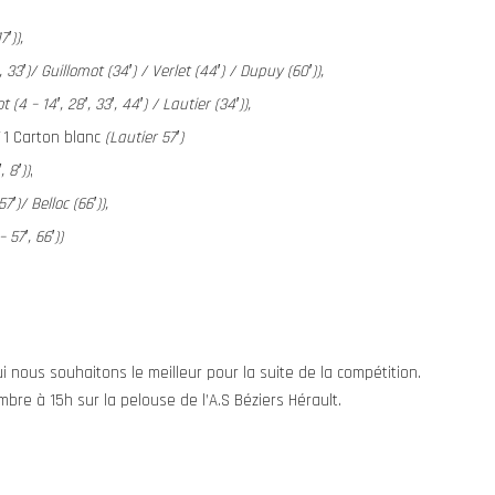
7′)),
, 33′)/ Guillomot (34′) / Verlet (44′) / Dupuy (60′)),
 (4 – 14′, 28′, 33′, 44′) / Lautier (34′)),
/
1 Carton blanc
(Lautier 57′)
, 8′))
,
′)/ Belloc (66′)),
 57′, 66′))
ui nous souhaitons le meilleur pour la suite de la compétition.
bre à 15h sur la pelouse de l’A.S Béziers Hérault.