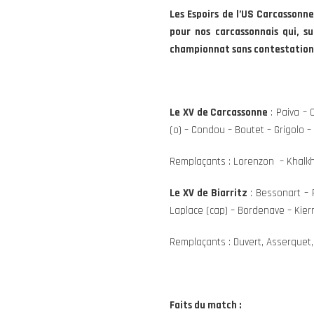
Les Espoirs de l’US Carcassonn
pour nos carcassonnais qui, s
championnat sans contestation 
Le XV de Carcassonne
: Paiva –
(o) – Condou – Boutet – Grigolo – 
Remplaçants : Lorenzon – Khalkh
Le XV de Biarritz
: Bessonart – 
Laplace (cap) – Bordenave – Kier
Remplaçants : Duvert, Asserquet, 
Faits du match :