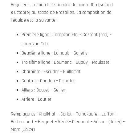
Berjaliens. Le match se tiendra demain à 15h (samedi
Octobre) au stade de Grazailles. La composition de
8
l’équipe est la suivante :
Première ligne : Lorenzon Flo. – Castant (cap) –
Lorenzon Fab.
Deuxième ligne : Lainault – Galletly
Troisième ligne : Doumenc – Dupuy – Mouisset
Charnière : Escuder – Guillomot
Centres : Condou – Picardet
Ailiers : Boutet – Sellier
Arrière : Lautier
Remplaçants : Khalkhal – Carlat – Tuinukuafe – Laffon –
Bettencourt – Hecquet – Verlé – Clermont – Adsuar (Joker) –
Mere (Joker)