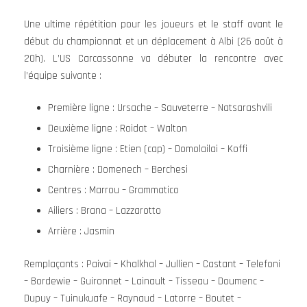
Une ultime répétition pour les joueurs et le staff avant le
début du championnat et un déplacement à Albi (26 août à
20h). L’US Carcassonne va débuter la rencontre avec
l’équipe suivante :
Première ligne : Ursache – Sauveterre – Natsarashvili
Deuxième ligne : Roidot – Walton
Troisième ligne : Etien (cap) – Domolailai – Koffi
Charnière : Domenech – Berchesi
Centres : Marrou – Grammatico
Ailiers : Brana – Lazzarotto
Arrière : Jasmin
Remplaçants : Paivai – Khalkhal – Jullien – Castant – Telefoni
– Bordewie – Guironnet – Lainault – Tisseau – Doumenc –
Dupuy – Tuinukuafe – Raynaud – Latorre – Boutet –