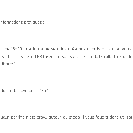
informations pratiques
:
tir de 15h30 une fan-zone sera installée aux abords du stade. Vous 
s officielles de la LNR (avec en exclusivité les produits collectors de
dicaces).
 du stade ouvriront à 18h45.
aucun parking n’est prévu autour du stade. Il vous faudra donc utilise