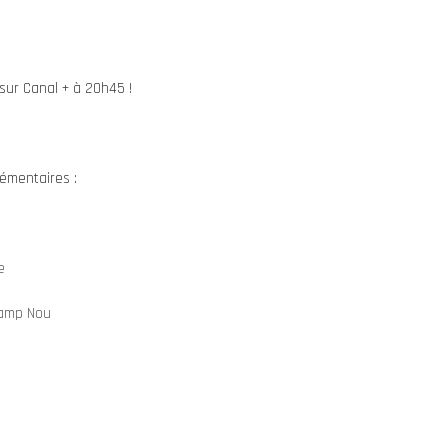
 sur Canal + à 20h45 !
émentaires :
e
 Camp Nou