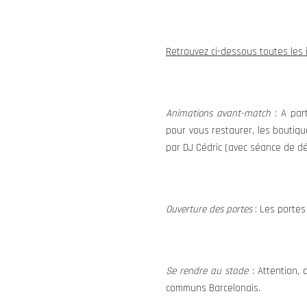
Retrouvez ci-dessous toutes les 
Animations avant-match
: A par
pour vous restaurer, les boutique
par DJ Cédric (avec séance de dé
Ouverture des portes
: Les portes
Se rendre au stade
: Attention, 
communs Barcelonais.