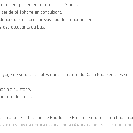
oirement porter leur ceinture de sécurité.
liser de téléphone en conduisant.
n dehors des espaces prévus pour le stationnement.
ée des occupants du bus.
voyage ne seront acceptés dans l’enceinte du Camp Nou. Seuls les sacs 
onible au stade.
enceinte du stade.
 le coup de sifflet final, le Bouclier de Brennus sera remis au Champi
vie d’un show de clôture assuré par le célèbre DJ Bob Sinclar.
Pour clôtu