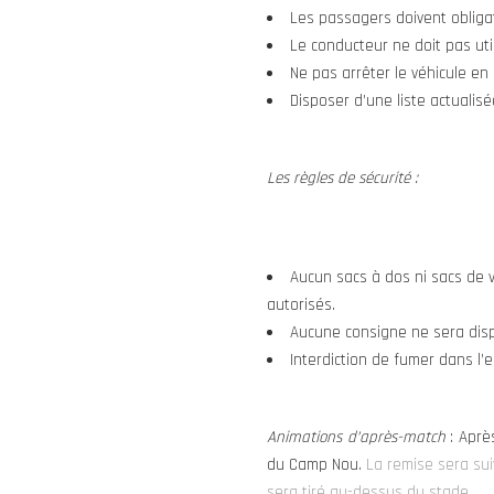
Les passagers doivent obligat
Le conducteur ne doit pas uti
Ne pas arrêter le véhicule e
Disposer d’une liste actualis
Les règles de sécurité :
Aucun sacs à dos ni sacs de 
autorisés.
Aucune consigne ne sera disp
Interdiction de fumer dans l’
Animations d’après-match
: Après
du Camp Nou.
La remise sera sui
sera tiré au-dessus du stade.