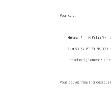
Pour cela :
Métro:
L3 arrêt Palau Reial 
Bus:
50, 54, 57, 70, 75, D20,
Consultez également :
le pla
Vous pouvez trouver ci-dessous l