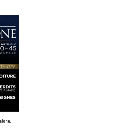
elone.