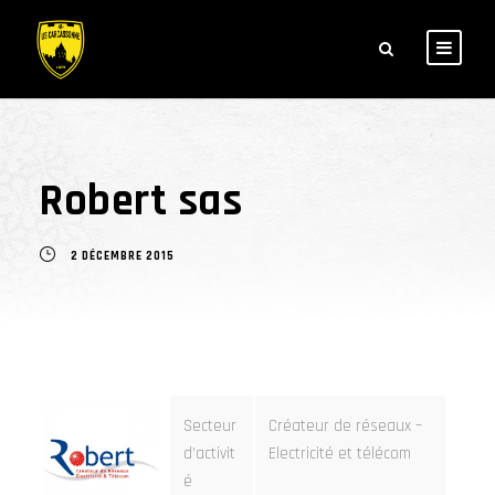
Robert sas
2 DÉCEMBRE 2015
Secteur
Créateur de réseaux –
d’activit
Electricité et télécom
é