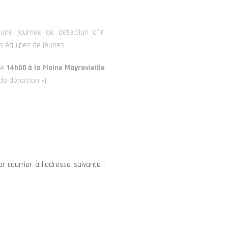
une journée de détection afin
es équipes de jeunes.
de
14h00 à la Plaine Mayrevieille
e détection »).
ar courrier à l’adresse suivante :