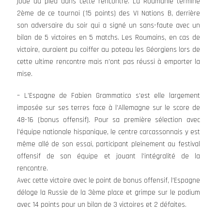
joué au pied dans cette rencontre. La Roumanie termine
2ème de ce tournoi (15 points) des VI Nations B, derrière
son adversaire du soir qui a signé un sans-faute avec un
bilan de 5 victoires en 5 matchs. Les Roumains, en cas de
victoire, auraient pu coiffer au poteau les Géorgiens lors de
cette ultime rencontre mais n’ont pas réussi à emporter la
mise.
– L’Espagne de Fabien Grammatico s’est elle largement
imposée sur ses terres face à l’Allemagne sur le score de
48-16 (bonus offensif). Pour sa première sélection avec
l’équipe nationale hispanique, le centre carcassonnais y est
même allé de son essai, participant pleinement au festival
offensif de son équipe et jouant l’intégralité de la
rencontre.
Avec cette victoire avec le point de bonus offensif, l’Espagne
déloge la Russie de la 3ème place et grimpe sur le podium
avec 14 points pour un bilan de 3 victoires et 2 défaites.