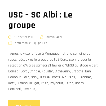
USC – SC Albi : Le
groupe
19 février 2015
admin3489
actu-mobile
,
Equipe Pro
Après la victoire face à Montauban et une semaine de
repos, découvrez le groupe de l’US Carcassonne pour la
réception d’Albi ce samedi 21 février à 18h30 au stade Albert
Domec : Laval, Cringle, Kouider, Etcheverry, Ursache, Ben
Bouhout, Falip, Saby, Bissuel, Coste, Maurens, Guironnet,
Koffi, Gimeno, Kruger, Etien, Raynaud, Seron, Bosch,
Caminati, Leveque,...
READ MORE