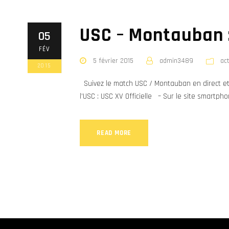
USC – Montauban : 
05
FÉV
5 février 2015
admin3489
ac
2015
Suivez le match USC / Montauban en direct et en
l’USC : USC XV Officielle – Sur le site smartp
READ MORE