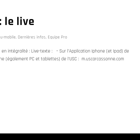
le live
tu-mobile
,
Dernières infos
,
Equipe Pro
 intégralité : Live-texte : – Sur l’Application Iphone (et Ipad) de
hone (également PC et tablettes) de l’USC : m.uscarcassonne.com