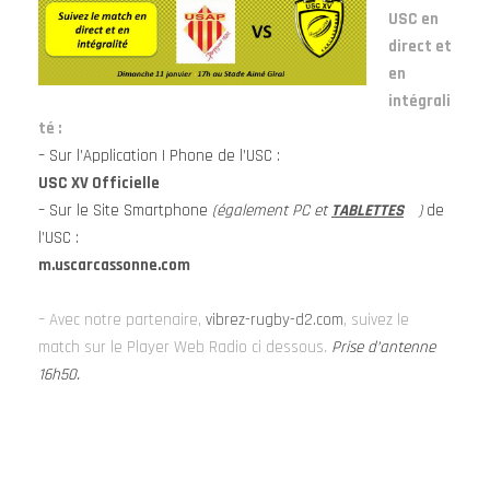
USC en
direct et
en
intégrali
té :
– Sur l’Application I Phone de l’USC :
USC XV Officielle
– Sur le Site Smartphone
(également PC et
TABLETTES
)
de
l’USC :
m.uscarcassonne.com
– Avec notre partenaire,
vibrez-rugby-d2.com
, suivez le
match sur le Player Web Radio ci dessous
.
Prise d’antenne
16h50.