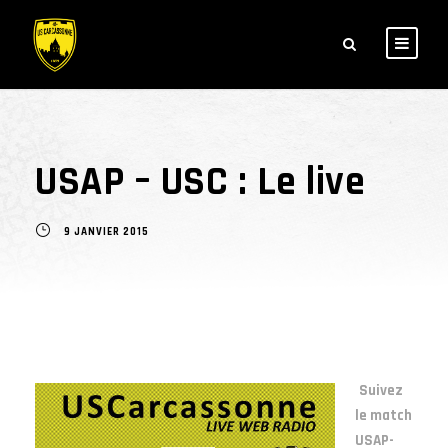
USAP – USC : Le live
9 JANVIER 2015
Suivez
le match
USAP-