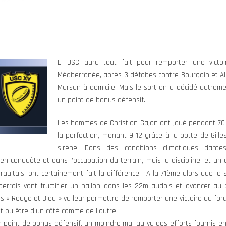
L’ USC aura tout fait pour remporter une victo
Méditerranée, après 3 défaites contre Bourgoin et Alb
Marsan à domicile. Mais le sort en a décidé autreme
un point de bonus défensif.
Les hommes de Christian Gajan ont joué pendant 70 
la perfection, menant 9-12 grâce à la botte de Gill
sirène. Dans des conditions climatiques dante
en conquête et dans l’occupation du terrain, mais la discipline, et u
aultais, ont certainement fait la différence. A la 71ème alors que le
iterrois vont fructifier un ballon dans les 22m audois et avancer au p
s « Rouge et Bleu » va leur permettre de remporter une victoire au fo
it pu être d’un côté comme de l’autre.
point de bonus défensif, un moindre mal au vu des efforts fournis en