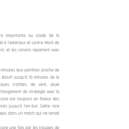
ire importante au stade de la
i à l’extérieur et contre Mont de
nt, et les canaris repartent avec
minutes leur partition proche de
es Bosch jusqu’à 10 minutes de la
sques (rafales de vent, pluie
n changement de stratégie avec la
 score est toujours en faveur des
rès jusqu’à l’en-but. Cette rare
rceps dans un match qui ne tenait
core une fois par les troupes de