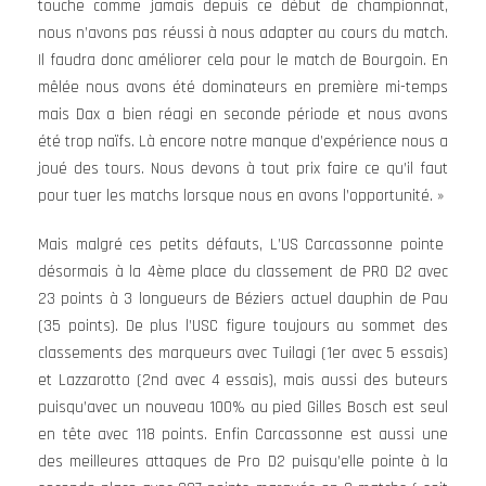
touche comme jamais depuis ce début de championnat,
nous n’avons pas réussi à nous adapter au cours du match.
Il faudra donc améliorer cela pour le match de Bourgoin. En
mêlée nous avons été dominateurs en première mi-temps
mais Dax a bien réagi en seconde période et nous avons
été trop naïfs. Là encore notre manque d’expérience nous a
joué des tours. Nous devons à tout prix faire ce qu’il faut
pour tuer les matchs lorsque nous en avons l’opportunité. »
Mais malgré ces petits défauts, L’US Carcassonne pointe
désormais à la 4ème place du classement de PRO D2 avec
23 points à 3 longueurs de Béziers actuel dauphin de Pau
(35 points). De plus l’USC figure toujours au sommet des
classements des marqueurs avec Tuilagi (1er avec 5 essais)
et Lazzarotto (2nd avec 4 essais), mais aussi des buteurs
puisqu’avec un nouveau 100% au pied Gilles Bosch est seul
en tête avec 118 points. Enfin Carcassonne est aussi une
des meilleures attaques de Pro D2 puisqu’elle pointe à la