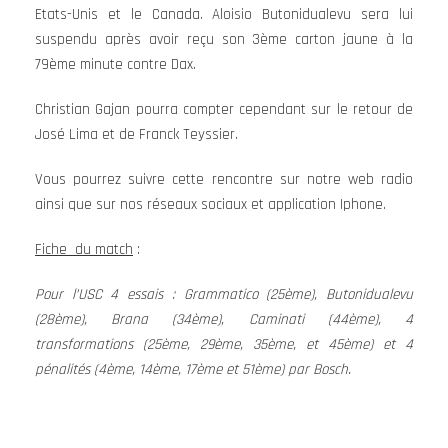
Etats-Unis et le Canada. Aloisio Butonidualevu sera lui
suspendu après avoir reçu son 3ème carton jaune à la
79ème minute contre Dax.
Christian Gajan pourra compter cependant sur le retour de
José Lima et de Franck Teyssier.
Vous pourrez suivre cette rencontre sur notre web radio
ainsi que sur nos réseaux sociaux et application Iphone.
Fiche du match
:
Pour l’USC 4 essais : Grammatico (25ème), Butonidualevu
(28ème), Brana (34ème), Caminati (44ème), 4
transformations (25ème, 29ème, 35ème, et 45ème) et 4
pénalités (4ème, 14ème, 17ème et 51ème) par Bosch.