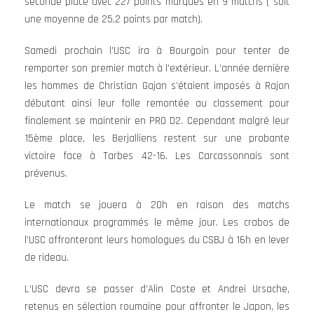
seconde place avec 227 points marqués en 9 matchs ( soit
une moyenne de 25,2 points par match).
Samedi prochain l’USC ira à Bourgoin pour tenter de
remporter son premier match à l’extérieur. L’année dernière
les hommes de Christian Gajan s’étaient imposés à Rajon
débutant ainsi leur folle remontée au classement pour
finalement se maintenir en PRO D2. Cependant malgré leur
15ème place, les Berjalliens restent sur une probante
victoire face à Tarbes 42-16. Les Carcassonnais sont
prévenus.
Le match se jouera à 20h en raison des matchs
internationaux programmés le même jour. Les crabos de
l’USC affronteront leurs homologues du CSBJ à 16h en lever
de rideau.
L’USC devra se passer d’Alin Coste et Andrei Ursache,
retenus en sélection roumaine pour affronter le Japon, les