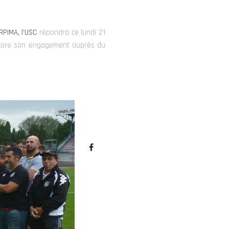
 RPIMA, l’USC
répondra ce lundi 21
ncore son
engagement auprès du