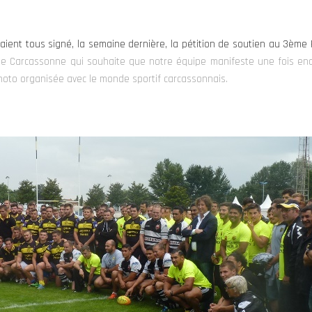
aient tous signé, la semaine dernière, la pétition de soutien au 3ème
irie de Carcassonne qui souhaite que notre équipe manifeste une fois e
hoto organisée avec le monde sportif carcassonnais.